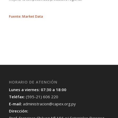
Fuente: Market Data
HORARIO DE ATENCIÓN
Lunes a viernes: 07:30 a 18:00
Teléfax:
(595-21) 606 220
E-mail:
administracion@capex.org.py
Dirección:
Prof. Francisco Chávez N° 156 e/ Estanislao Barszez