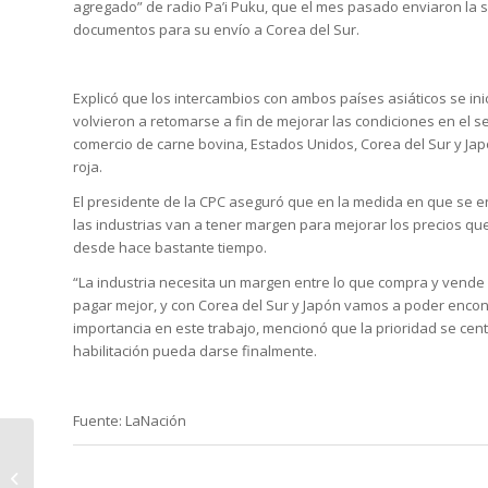
agregado” de radio Pa’i Puku, que el mes pasado enviaron la 
documentos para su envío a Corea del Sur.
Explicó que los intercambios con ambos países asiáticos se i
volvieron a retomarse a fin de mejorar las condiciones en el s
comercio de carne bovina, Estados Unidos, Corea del Sur y Japó
roja.
El presidente de la CPC aseguró que en la medida en que se 
las industrias van a tener margen para mejorar los precios qu
desde hace bastante tiempo.
“La industria necesita un margen entre lo que compra y vende
pagar mejor, y con Corea del Sur y Japón vamos a poder encont
importancia en este trabajo, mencionó que la prioridad se cen
habilitación pueda darse finalmente.
Fuente: LaNación
Mantener la
navegabilidad es