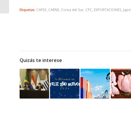
importante para evitar
sobrecostos
Etiquetas:
CAPEX
,
CARNE
,
Corea del Sur
,
CPC
,
EXPORTACIONES
,
Japó
Quizás te interese