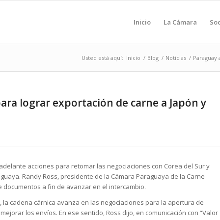
Inicio
La Cámara
Soc
Usted está aquí:
Inicio
/
Blog
/
Noticias
/
Paraguay a
ra lograr exportación de carne a Japón y
n adelante acciones para retomar las negociaciones con Corea del Sur y
raguaya. Randy Ross, presidente de la Cámara Paraguaya de la Carne
e documentos a fin de avanzar en el intercambio.
 la cadena cárnica avanza en las negociaciones para la apertura de
mejorar los envíos. En ese sentido, Ross dijo, en comunicación con “Valor